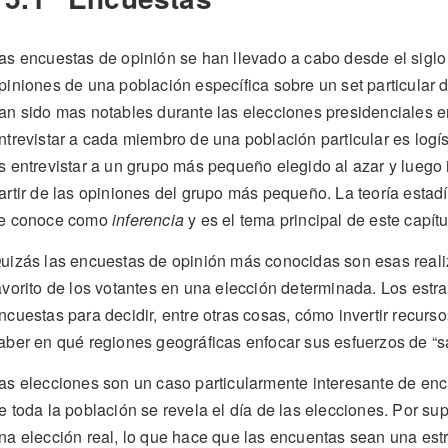
as encuestas de opinión se han llevado a cabo desde el siglo X
piniones de una población específica sobre un set particular
an sido mas notables durante las elecciones presidenciales 
ntrevistar a cada miembro de una población particular es logí
s entrevistar a un grupo más pequeño elegido al azar y luego i
artir de las opiniones del grupo más pequeño. La teoría estadís
e conoce como
inferencia
y es el tema principal de este capítu
uizás las encuestas de opinión más conocidas son esas reali
avorito de los votantes en una elección determinada. Los estr
ncuestas para decidir, entre otras cosas, cómo invertir recurs
aber en qué regiones geográficas enfocar sus esfuerzos de “sa
as elecciones son un caso particularmente interesante de enc
e toda la población se revela el día de las elecciones. Por su
na elección real, lo que hace que las encuentas sean una estr