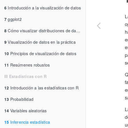
6
Introducción a la visualización de datos
L
7
ggplot2
o
8
Cómo visualizar distribuciones de datos
h
e
9
Visualización de datos en la práctica
e
10
Principios de visualización de datos
p
s
11
Resúmenes robustos
Q
III Estadísticas con R
f
12
Introducción a las estadísticas con R
e
s
13
Probabilidad
L
14
Variables aleatorias
d
15
Inferencia estadística
u