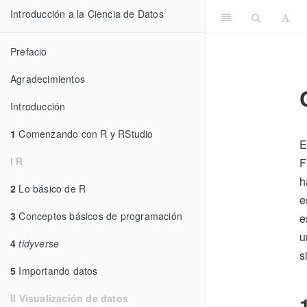
Introducción a la Ciencia de Datos
Prefacio
Agradecimientos
Introducción
1
Comenzando con R y RStudio
E
I R
F
h
2
Lo básico de R
e
3
Conceptos básicos de programación
e
u
4
tidyverse
s
5
Importando datos
II Visualización de datos